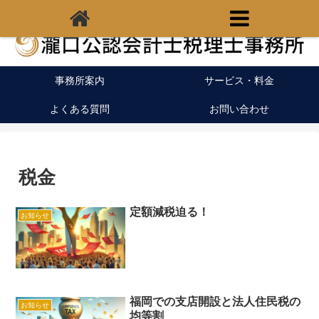
福岡県宗像市の税理士｜開業支援｜クラウド会計
事務所案内
サービス・料金
よくある質問
お問い合わせ
税金
定額減税迫る！
お知らせ
福岡での支店開設と法人住民税の
お知らせ
均等割