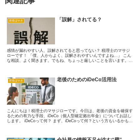
関連記事
「誤解」されてる？
所長ぼやき
感情が漏れやすい人、誤解されてると思ってない？ 税理士のマサジ
ローです！ 「僕、人からよく、誤解されやすいんですよね…」 こん
な相談、よく聞きます。でもね、ちょっと厳しいことを言います。
誤解されてません。ちゃんと、そのまま伝わってます。 ...
老後のためのiDeCo活用法
所長ぼやき
こんにちは！税理士のマサジローです。今日は、老後の資金を確保す
るための有力な手段、iDeCo（個人型確定拠出年金）についてお話し
します。 iDeCoって何？ まず、iDeCoって何？という方もいるかもし
れません。iDeCoは、個人が自ら年金...
会社員の情報不足が生む“壁”