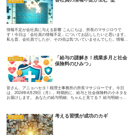
所長ぼやき
情報不足が会社員に与える影響 こんにちは、所長のマサジロウで
す！今日は「会社員の情報不足」についてお話ししたいと思います。
私も昔、会社員でしたが、その頃は気づいていませんでした。情報不
足が自分の成長を妨げるだけでなく、結果的に会社の足を引...
「給与の謎解き！残業多月と社会
所長ぼやき
保険料のひみつ」
皆さん、アニョハセヨ！税理士事務所の所長マサジローです。今日
は、2024年4月29日（月）。時期的に、給与と社会保険料の小ネタを
お届けします。 あなたの給与明細、ちゃんと見てる？ 給与明細って
目がチカチカするほど数字が並んでいますが、その中...
考える習慣が成功のカギ
所長ぼやき