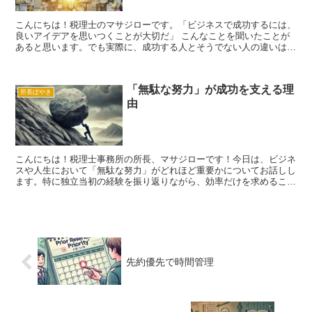
こんにちは！税理士のマサジローです。「ビジネスで成功するには、
良いアイデアを思いつくことが大切だ」 こんなことを聞いたことが
あると思います。でも実際に、成功する人とそうでない人の違いは、
アイデアを思いつく数にあるんです。 多くの人は、1つや...
「無駄な努力」が成功を支える理
所長ぼやき
由
こんにちは！税理士事務所の所長、マサジローです！今日は、ビジネ
スや人生において「無駄な努力」がどれほど重要かについてお話しし
ます。特に独立当初の経験を振り返りながら、効率だけを求めること
の落とし穴と、それを乗り越えるための心構えを共有します...
先約優先で時間管理