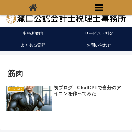
福岡県宗像市の税理士｜開業支援｜クラウド会計
事務所案内
サービス・料金
よくある質問
お問い合わせ
筋肉
初ブログ ChatGPTで自分のア
所長ぼやき
イコンを作ってみた