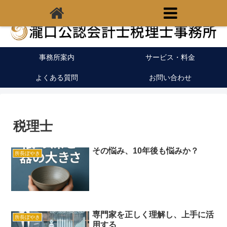
福岡県宗像市の税理士｜開業支援｜クラウド会計
事務所案内
サービス・料金
よくある質問
お問い合わせ
税理士
その悩み、10年後も悩みか？
所長ぼやき
専門家を正しく理解し、上手に活
所長ぼやき
用する