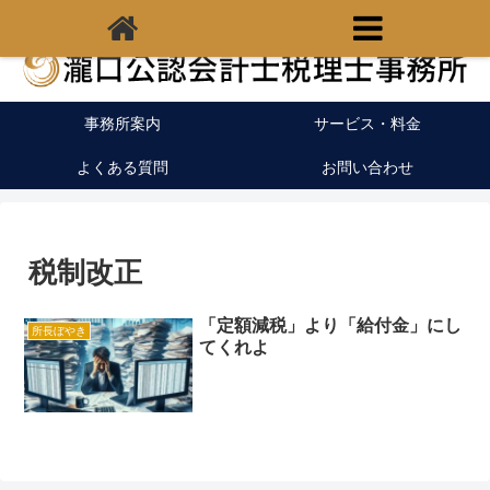
福岡県宗像市の税理士｜開業支援｜クラウド会計
事務所案内
サービス・料金
よくある質問
お問い合わせ
税制改正
「定額減税」より「給付金」にし
所長ぼやき
てくれよ