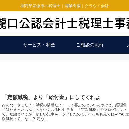
福岡県宗像市の税理士｜開業支援｜クラウド会計
サービス・料金
ご相談の流れ
「定額減税」より「給付金」にしてくれよ
みんな！やったよ！減税の情報だよ！ って喜ぶのはいいんやけど、経理負
担はたまったもんじゃないよね💦P.S. 最近、「定額減税」のブログについ
て、続編というか、新しい記事をアップしたので、そっちも見てね(#^^#) 
額減税って、なに？ 定額...