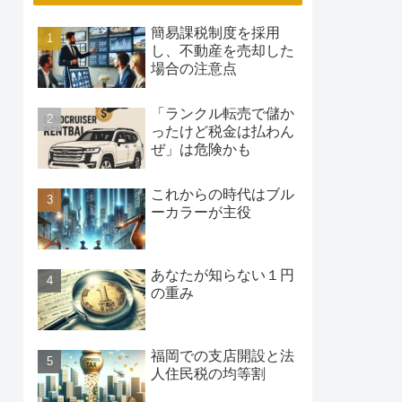
簡易課税制度を採用
し、不動産を売却した
場合の注意点
「ランクル転売で儲か
ったけど税金は払わん
ぜ」は危険かも
これからの時代はブル
ーカラーが主役
あなたが知らない１円
の重み
福岡での支店開設と法
人住民税の均等割