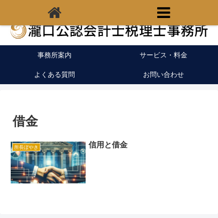
福岡県宗像市の税理士｜開業支援｜クラウド会計
事務所案内
サービス・料金
よくある質問
お問い合わせ
借金
信用と借金
所長ぼやき