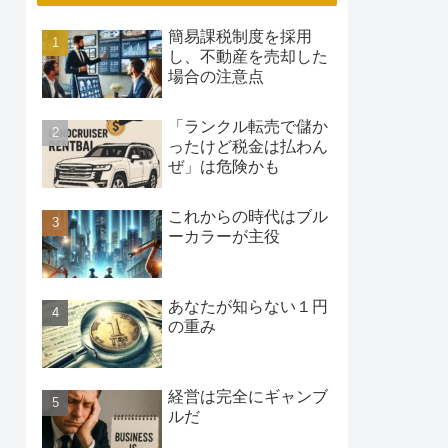
簡易課税制度を採用
し、不動産を売却した
場合の注意点
「ランクル転売で儲か
ったけど税金は払わん
ぜ」は危険かも
これからの時代はブル
ーカラーが主役
あなたが知らない１円
の重み
経営は完全にギャンブ
ルだ