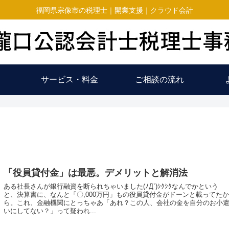
福岡県宗像市の税理士｜開業支援｜クラウド会計
サービス・料金
ご相談の流れ
「役員貸付金」は最悪。デメリットと解消法
ある社長さんが銀行融資を断られちゃいました(ﾉД`)ｼｸｼｸなんでかという
と、決算書に、なんと「〇,000万円」もの役員貸付金がドーンと載ってた
ら。これ、金融機関にとっちゃあ「あれ？この人、会社の金を自分のお小
いにしてない？」って疑われ...