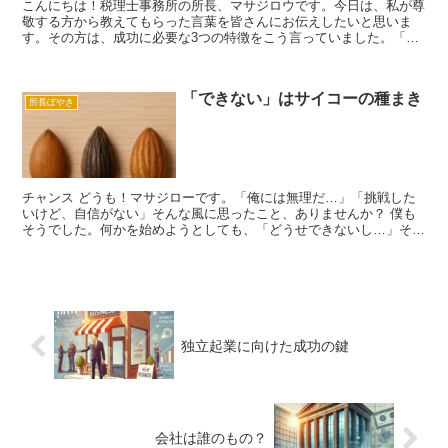
こんにちは！税理士事務所の所長、マサジロウです。今日は、私が尊
敬する方から教えてもらった言葉を皆さんにお伝えしたいと思いま
す。その方は、成功に必要な3つの特徴をこう言っていました。「プ
ラス思考、読書、そして勉強好き。この3つを持っている人が...
「できない」はサイコーの種まき
所長ぼやき
チャンス どうも！マサジローです。「俺には無理だ…」「挑戦した
いけど、自信がない」そんな風に思ったこと、ありませんか？ 僕も
そうでした。何かを始めようとしても、「どうせできないし…」そう
言い訳して、何も始められなかったんです。 でも、あると...
独立起業に向けた成功の鍵
会社は誰のもの？