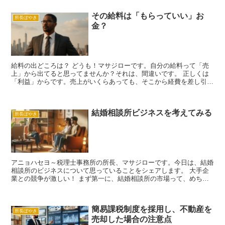
その給料は「もらっていい」お
所長ぼやき
金？
給料の出どころは？ どうも！マサジローです。自分の給料って「売
上」から出てると思ってませんか？それは、間違いです。 正しくは
「利益」からです。売上がいくらあっても、そこから経費を差し引い
て残ったお金、つまり「利益」がなければ給料なんて払えま...
結婚相談所ビジネスを考えてみる
所長ぼやき
アニョハセヨ～税理士事務所の所長、マサジローです。今日は、結婚
相談所のビジネスについて思っていることをシェアします。 大手企
業との競争が激しい！ まず第一に、結婚相談所の市場って、めちゃ
くちゃ競争が激しいんです。なぜかというと、大手企業が次...
簡易課税制度を採用し、不動産を
所長ぼやき
売却した場合の注意点