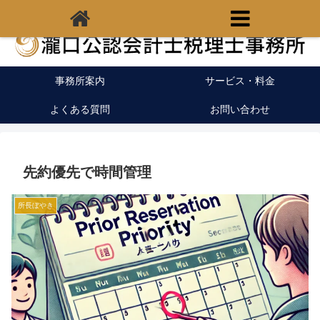
福岡県宗像市の税理士｜開業支援｜クラウド会計
事務所案内
サービス・料金
よくある質問
お問い合わせ
先約優先で時間管理
所長ぼやき