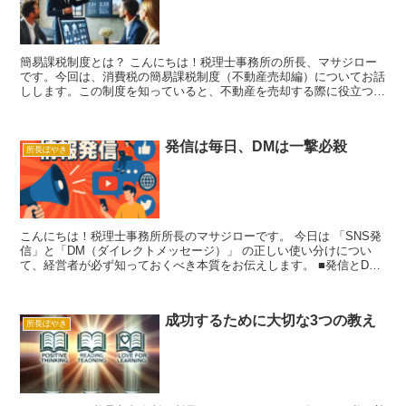
簡易課税制度とは？ こんにちは！税理士事務所の所長、マサジロー
です。今回は、消費税の簡易課税制度（不動産売却編）についてお話
しします。この制度を知っていると、不動産を売却する際に役立つこ
と間違いなしです！ ２期前の課税売上高が5,000万円...
発信は毎日、DMは一撃必殺
所長ぼやき
こんにちは！税理士事務所所長のマサジローです。 今日は 「SNS発
信」と「DM（ダイレクトメッセージ）」 の正しい使い分けについ
て、経営者が必ず知っておくべき本質をお伝えします。 ■発信とDM
はまったく別の武器 多くの人が同じ感覚で扱ってし...
成功するために大切な3つの教え
所長ぼやき