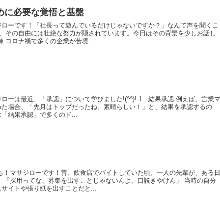
めに必要な覚悟と基盤
ジローです！「社長って遊んでいるだけじゃないですか？」なんて声を聞くこ
も、その自由には壮絶な努力が隠されています。今日はその背景を少しお話し
 コロナ禍で多くの企業が苦境...
ーは最近、「承認」について学びました!(^^)! 1 結果承認 例えば、営業
めた場合、「先月はトップだったね、素晴らしい！」と、結果を承認するの
「結果承認」で多くのド...
うも！マサジローです！昔、飲食店でバイトしていた頃。一人の先輩が、ある
 「採用ってな、募集を出すことじゃないんよ。口説きやけん」 当時の自分
サイトや張り紙を出すことだと...