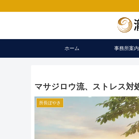
ホーム
事務所案内
マサジロウ流、ストレス対
所長ぼやき