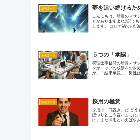
夢を追い続けるた
所長ぼやき
こんにちは、所長のマサ
とがありますよね(笑)で
します。 コロナ禍での試練
５つの「承認」
所長ぼやき
税理士事務所の所長マサジロ
ンがトップの成績をおさ
が、「結果承認」。男性は
採用の極意
所長ぼやき
採用は「口説き」だ ど
ぽつりとこう言いました。
は、まだ採用といえば求人