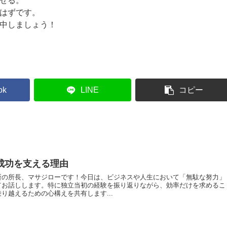
せる。
はずです。
中しましょう！
ok
LINE
コピー
成功を支える理由
所の所長、マサジローです！今日は、ビジネスや人生において「無駄な努力」
てお話しします。特に独立当初の経験を振り返りながら、効率だけを求めるこ
り越えるための心構えを共有します...