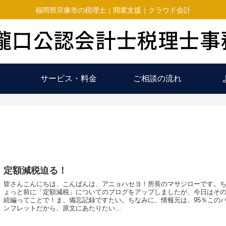
福岡県宗像市の税理士｜開業支援｜クラウド会計
サービス・料金
ご相談の流れ
定額減税迫る！
皆さんこんにちは、こんばんは、アニョハセヨ！所長のマサジローです。
ょっと前に「定額減税」についてのブログをアップしましたが、今日はそ
続編ってことで！ま、備忘記録ですたい。ちなみに、情報元は、95％この
ンフレットだから、原文にあたりたい...