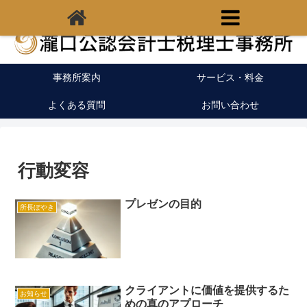
福岡県宗像市の税理士｜開業支援｜クラウド会計
事務所案内
サービス・料金
よくある質問
お問い合わせ
行動変容
プレゼンの目的
所長ぼやき
クライアントに価値を提供するた
お知らせ
めの真のアプローチ