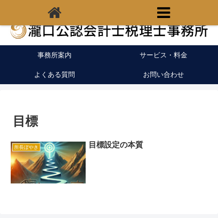
福岡県宗像市の税理士｜開業支援｜クラウド会計
事務所案内
サービス・料金
よくある質問
お問い合わせ
目標
目標設定の本質
所長ぼやき