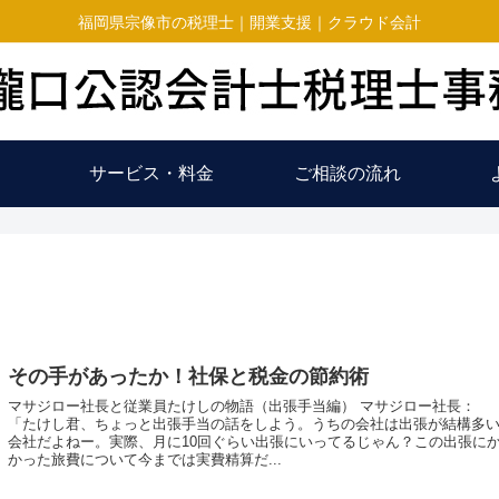
福岡県宗像市の税理士｜開業支援｜クラウド会計
サービス・料金
ご相談の流れ
その手があったか！社保と税金の節約術
マサジロー社長と従業員たけしの物語（出張手当編） マサジロー社長：
「たけし君、ちょっと出張手当の話をしよう。うちの会社は出張が結構多
会社だよねー。実際、月に10回ぐらい出張にいってるじゃん？この出張に
かった旅費について今までは実費精算だ...