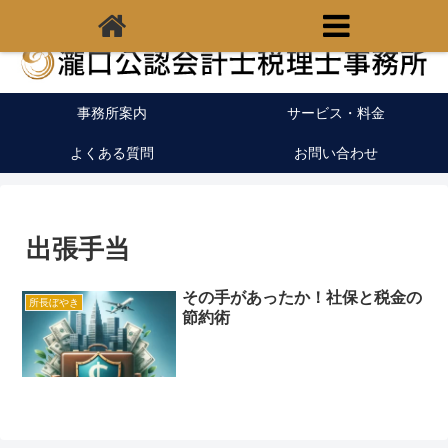
福岡県宗像市の税理士｜開業支援｜クラウド会計
事務所案内
サービス・料金
よくある質問
お問い合わせ
出張手当
その手があったか！社保と税金の
所長ぼやき
節約術