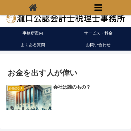
福岡県宗像市の税理士｜開業支援｜クラウド会計
事務所案内
サービス・料金
よくある質問
お問い合わせ
お金を出す人が偉い
会社は誰のもの？
所長ぼやき