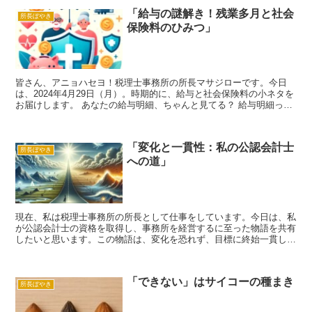
「給与の謎解き！残業多月と社会
所長ぼやき
保険料のひみつ」
皆さん、アニョハセヨ！税理士事務所の所長マサジローです。今日
は、2024年4月29日（月）。時期的に、給与と社会保険料の小ネタを
お届けします。 あなたの給与明細、ちゃんと見てる？ 給与明細って
目がチカチカするほど数字が並んでいますが、その中...
「変化と一貫性：私の公認会計士
所長ぼやき
への道」
現在、私は税理士事務所の所長として仕事をしています。今日は、私
が公認会計士の資格を取得し、事務所を経営するに至った物語を共有
したいと思います。この物語は、変化を恐れず、目標に終始一貫して
取り組む大切さを伝えるものです。 始まりの日々 かつて...
「できない」はサイコーの種まき
所長ぼやき