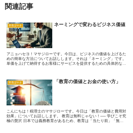
関連記事
ネーミングで変わるビジネス価値
所長ぼやき
アニョハセヨ！マサジローです。今日は、ビジネスの価値を上げるた
めの簡単な方法についてお話しします。それは「ネーミング」です。
単価を上げて納得するお客様にサービスを提供するための具体的なポ
イントを紹介します。 ネーミングの力：コンテンツビジネ...
「教育の価値とお金の使い方」
所長ぼやき
こんにちは！税理士のマサジローです。今日は「教育の価値と費用対
効果」についてお話しします。 教育は無料じゃない！── 学びこそ究
極の贅沢 日本では義務教育があるため、教育は「当たり前」「無
料」と思われがちです。しかし、実際には小学校から高校...