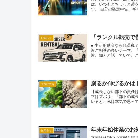
は、いつもとちょっと趣
す。 自分の確定申告、ギリ
「ランクル転売で
お知らせ
■ 生活用動産なら非課税
近ご相談の多いテーマ、
近、知人と話していて、こ
腐るか伸びるかは
所長ぼやき
【成長しない部下の責任は
マはズバリ、「部下の成
いると、私は本気で思って
年末年始休業のお
お知らせ
平素は格別のご高配を賜