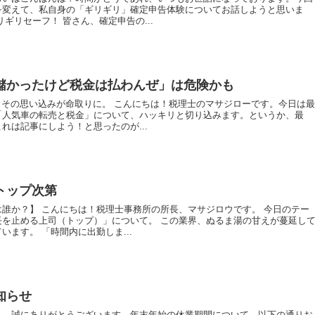
を変えて、私自身の「ギリギリ」確定申告体験についてお話しようと思いま
ギリセーフ！ 皆さん、確定申告の...
儲かったけど税金は払わんぜ」は危険かも
？その思い込みが命取りに。 こんにちは！税理士のマサジローです。今日は
「人気車の転売と税金」について、ハッキリと切り込みます。というか、最
れは記事にしよう！と思ったのが...
トップ次第
誰か？】 こんにちは！税理士事務所の所長、マサジロウです。 今日のテー
長を止める上司（トップ）」について。 この業界、ぬるま湯の甘えが蔓延し
います。 「時間内に出勤しま...
知らせ
り、誠にありがとうございます。年末年始の休業期間について、以下の通りお