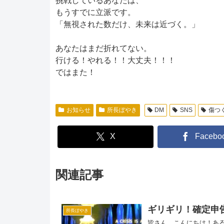
挑戦しているあなたは、
もうすでに立派です。
「無視された数だけ、未来は近づく。」
あなたはまだ折れてない。
行ける！やれる！！大丈夫！！！
ではまた！
お知らせ
所長ぼやき
DM
SNS
傷つ
X
Facebo
関連記事
ギリギリ！確定申
所長ぼやき
皆さん、こんにちは！あ