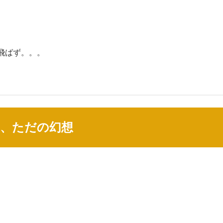
飛ばず。。。
は、ただの幻想