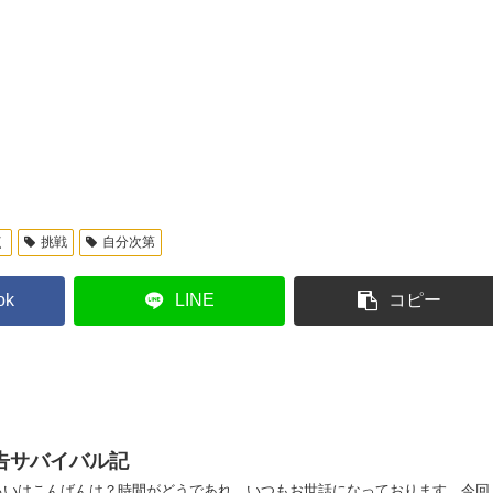
く
挑戦
自分次第
ok
LINE
コピー
告サバイバル記
るいはこんばんは？時間がどうであれ、いつもお世話になっております。今回