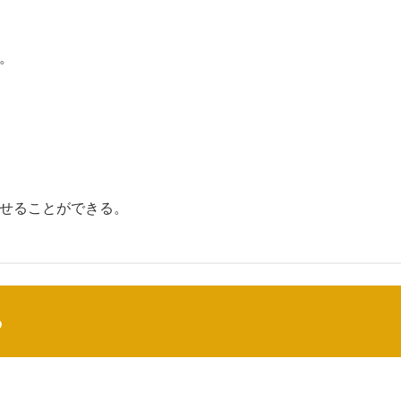
。
」
せることができる。
る