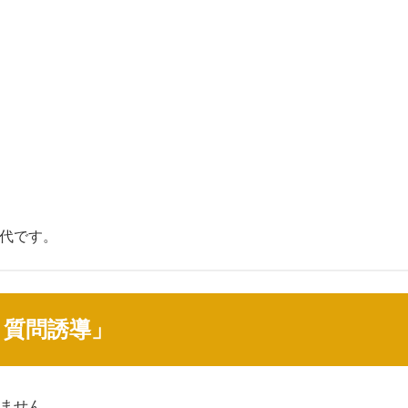
代です。
→質問誘導」
ません。