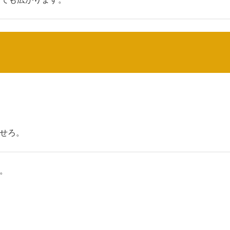
せろ。
。