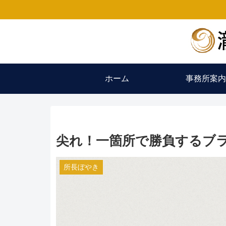
ホーム
事務所案内
尖れ！一箇所で勝負するブ
所長ぼやき