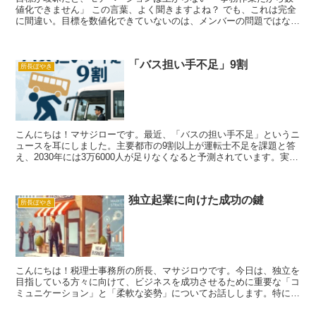
値化できません」 この言葉、よく聞きますよね？ でも、これは完全
に間違い。目標を数値化できていないのは、メンバーの問題ではな
く、マネジメントの問題です。 目標が数値化されていなけ...
「バス担い手不足」9割
所長ぼやき
こんにちは！マサジローです。最近、「バスの担い手不足」というニ
ュースを耳にしました。主要都市の9割以上が運転士不足を課題と答
え、2030年には3万6000人が足りなくなると予測されています。実
は、この問題は税理士業界とも無関係ではありません...
独立起業に向けた成功の鍵
所長ぼやき
こんにちは！税理士事務所の所長、マサジロウです。今日は、独立を
目指している方々に向けて、ビジネスを成功させるために重要な「コ
ミュニケーション」と「柔軟な姿勢」についてお話しします。特に、
どの業種においても顧客を持つことが成功の鍵であり、その...